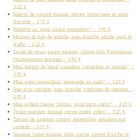
3,25 $
Rillette de canard maison, bleuet, betteraves et sirop
d’érable - 3,75 $
Polpette au veau, sauce pomodoro* - 3,95 $
Mousse de foie de volaille, pain brioché, pêche, miel et
truffe - 3,25 $
Tataki de veau, sauce tonnato, câpres frits, Parmigiano,
champignons marinés - 3,95 $
Mini burger de bœuf canadien, cornichon et tomate* -
3,95 $
Mini pogo croustillant, moutarde au miel* - 3,25 $
Foie gras torchon, pain brioché, confiture de tomates -
3,95 $
Mini grilled cheese, fontina, prosciutto cotto* - 3,25 $
Truite marinée, fenouil, citron confit, céleri - 3,25 $
Tartare de saumon, câpres, gingembre, sésames sur
croûton - 3,75 $
Saumon fumé maison, blini, caviar, crème fraîche et