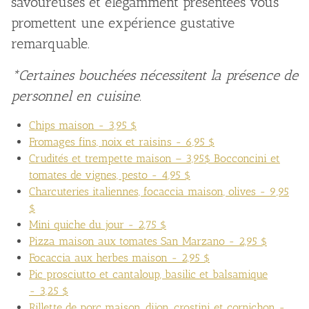
savoureuses et élégamment présentées vous
promettent une expérience gustative
remarquable.
*C
ertaines bouchées nécessitent la présence de
personnel en cuisine.
Chips maison - 3,95 $
Fromages fins, noix et raisins - 6,95 $
Crudités et trempette maison – 3,95$ Bocconcini et
tomates de vignes, pesto - 4,95 $
Charcuteries italiennes, focaccia maison, olives - 9,95
$
Mini quiche du jour - 2,75 $
Pizza maison aux tomates San Marzano - 2,95 $
Focaccia aux herbes maison - 2,95 $
Pic prosciutto et cantaloup, basilic et balsamique
- 3,25 $
Rillette de porc maison, dijon, crostini et cornichon -