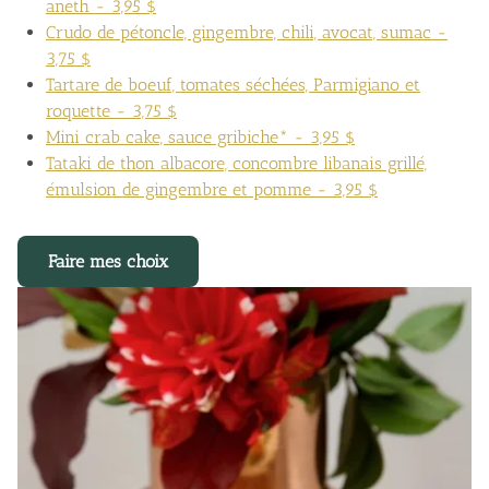
aneth - 3,95 $
Crudo de pétoncle, gingembre, chili, avocat, sumac -
3,75 $
Tartare de boeuf, tomates séchées, Parmigiano et
roquette - 3,75 $
Mini crab cake, sauce gribiche* - 3,95 $
Tataki de thon albacore, concombre libanais grillé,
émulsion de gingembre et pomme - 3,95 $
Faire mes choix